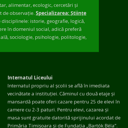
ar, alimentar, ecologic, cercetări și
it de observaţie.
Specializarea: Științe
isciplinele: istorie, geografie, logică,
dere în domeniul social, adică preferă
lă, sociologie, psihologie, politologie,
Internatul Liceului
Internatul propriu al școlii se află în imediata
vecinătate a instituției. Căminul cu două etaje și
mansardă poate oferi cazare pentru 25 de elevi în
camere cu 2-3 paturi. Pentru elevi, cazarea și
masa sunt gratuite datorită sprijinului acordat de
Primăria Timișoara și de Fundația „Bartók Béla”.