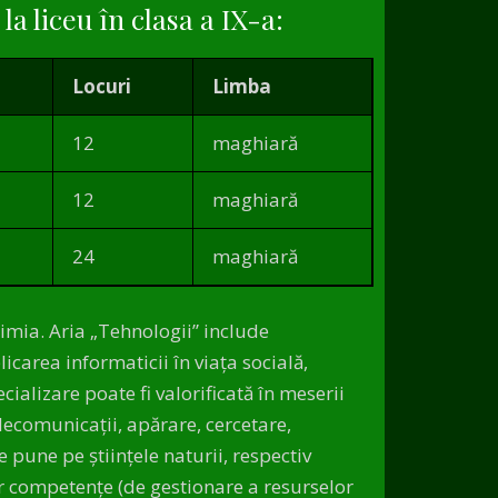
la liceu în clasa a IX-a:
Locuri
Limba
12
maghiară
12
maghiară
24
maghiară
himia. Aria „Tehnologii” include
icarea informaticii în viaţa socială,
ializare poate fi valorificată în meserii
lecomunicaţii, apărare, cercetare,
e pune pe științele naturii, respectiv
or competenţe (de gestionare a resurselor