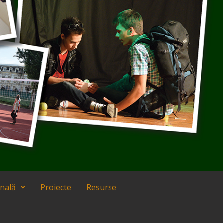
onală
Proiecte
Resurse