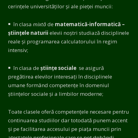
cerinţele universităţilor şi ale pieţei muncii:
￭ în clasa
mixtă
de
matematică-informatică –
științele naturii
elevii noştri studiază disciplinele
reale şi programarea calculatorului în regim
intensiv;
￭ în clasa de
ştiinţe sociale
se asigură
pregătirea elevilor interesaţi în disciplinele
umane formând competenţe în domeniul
ştiinţelor sociale şi a limbilor moderne;
Toate clasele oferă competențele necesare pentru
continuarea studiilor dar totodată punem accent
și pe facilitarea accesului pe piața muncii prin
atestatele profesionale care se pot dobândi.