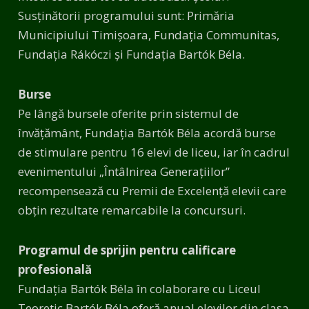
Susținătorii programului sunt: Primăria
Municipiului Timișoara, Fundația Communitas,
Fundația Rákóczi și Fundația Bartók Béla.
Burse
Pe lângă bursele oferite prin sistemul de
învățământ, Fundația Bartók Béla acordă burse
de stimulare pentru 16 elevi de liceu, iar în cadrul
evenimentului „Întâlnirea Generațiilor”
recompensează cu Premii de Excelență elevii care
obțin rezultate remarcabile la concursuri.
Programul de sprijin pentru calificare
profesională
Fundația Bartók Béla în colaborare cu Liceul
Teoretic Bartók Béla oferă anual elevilor din clasa