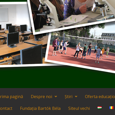
rima pagină
Despre noi
Știri
Oferta educați
ontact
Fundația Bartók Béla
Siteul vechi