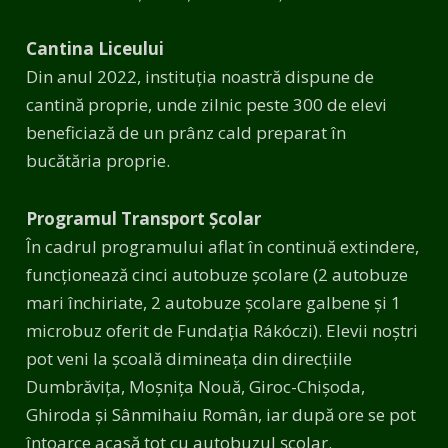
Cantina Liceului
Din anul 2022, instituția noastră dispune de
cantină proprie, unde zilnic peste 300 de elevi
beneficiază de un prânz cald preparat în
bucătăria proprie.
Programul Transport Școlar
În cadrul programului aflat în continuă extindere,
funcționează cinci autobuze școlare (2 autobuze
mari închiriate, 2 autobuze școlare galbene și 1
microbuz oferit de Fundația Rákóczi). Elevii noștri
pot veni la școală dimineața din direcțiile
Dumbrăvița, Moșnița Nouă, Giroc-Chișoda,
Ghiroda și Sânmihaiu Român, iar după ore se pot
întoarce acasă tot cu autobuzul școlar.