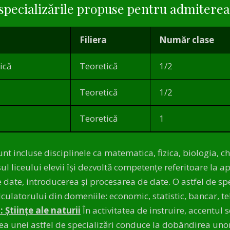
i specializările propuse pentru admiterea 
Filiera
Număr clase
ică
Teoretică
1/2
Teoretică
1/2
Teoretică
1
nt incluse disciplinele ca matematica, fizica, biologia, c
l liceului elevii își dezvoltă competenţe referitoare la apl
 date, introducerea și procesarea de date. O astfel de spec
culatorului din domeniile: economic, statistic, bancar, te
 Științe ale naturii
În activitatea de instruire, accentul s
marea unei astfel de specializări conduce la dobândirea un