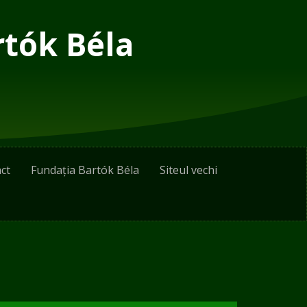
rtók Béla
ct
Fundația Bartók Béla
Siteul vechi