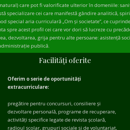
tural) care pot fi valorificate ulterior în domeniile: sanit
stă specializare cei care manifestă gândire analitică, spir
od special aria curriculară „Om și societate”, ce cuprinde d
nta spre acest profil cei care vor dori să lucreze cu precă
a, dezvoltarea, grija pentru alte persoane: asistenţă socia
administraţie publică.
Facilități oferite
Oferim o serie de oportunități
extracurriculare:
pregătire pentru concursuri, consiliere și
dezvoltare personală, programe de recuperare,
activități specifice legate de revista școlară,
radioul școlar, grupuri sociale și de voluntariat,