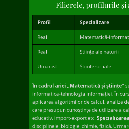
Filierele, profilurile ș
Profil
Specializare
Real
Matematică-informat
Real
Științe ale naturii
Umanist
Științe sociale
În cadrul ariei „Matematică și știinţe”
su
informatica-tehnologia informaţiei. În cursu
aplicarea algoritmilor de calcul, analize de
care presupun cunoștinţe de utilizare a cal
educativ, import-export etc.
Specializarea:
disciplinele: biologie, chimie, fizică. Ur