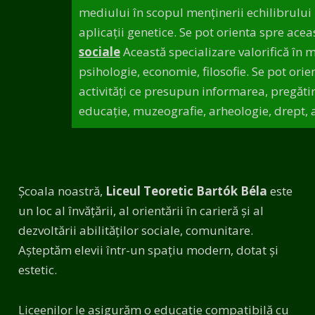
mediului în scopul menţinerii echilibrului na
aplicaţii genetice. Se pot orienta spre acea
sociale
Această specializare valorifică în m
psihologie, economie, filosofie. Se pot orie
activităţi ce presupun informarea, pregătire
educaţie, muzeografie, arheologie, drept, 
Școala noastră,
Liceul Teoretic Bartók Béla
este
un loc al învățării, al orientării în carieră și al
dezvoltării abilităților sociale, comunitare.
Așteptăm elevii într-un spațiu modern, dotat și
estetic.
Liceenilor le asigurăm o educaţie compatibilă cu