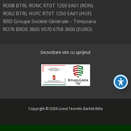
RO08 BTRL RONC RT0T 1250 EA01 (RON)
RO62 BTRL HUFC RT0T 1250 EA01 (HUF)
BRD Groupe Société Générale – Timişoara:
RO76 BRDE 360S V070 6758 3600 (EURO)
Dezvoltare site cu sprijinul:
Copyright © 2026 Liceul Teoretic Bartók Béla