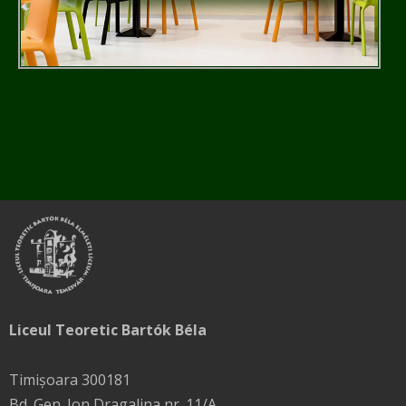
Liceul Teoretic Bartók Béla
Timișoara 300181
Bd. Gen. Ion Dragalina nr. 11/A