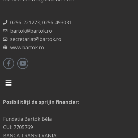
0256-221273, 0256-493031
bartok@bartok.ro
secretariat@bartok.ro
www.bartok.ro
Menu
Posibilități de sprijin financiar:
Fundatia Bartók Béla
CUI: 7705769
BANCA TRANSILVANIA: