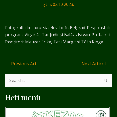
Știri
/
02.10.2023.
Fotografii din excursia elevilor în Belgrad. Responsbili
program: Virginás Tar Judit și Balázs István. Profesori
însoțitori: Mauzer Erika, Tasi Margit și Tóth Kinga
←
Previous Articol
Next Articol
→
S
e
Heti menü
a
r
c