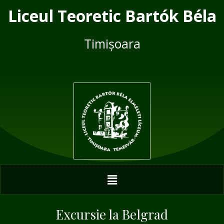
Skip
Post
Liceul Teoretic Bartók Béla
to
navigation
content
Timișoara
Menu
Excursie la Belgrad