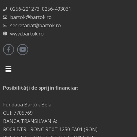
0256-221273, 0256-493031
bartok@bartok.ro
secretariat@bartok.ro
www.bartok.ro
Menu
Posibilități de sprijin financiar:
Fundatia Bartók Béla
CUI: 7705769
BANCA TRANSILVANIA:
RO08 BTRL RONC RT0T 1250 EA01 (RON)