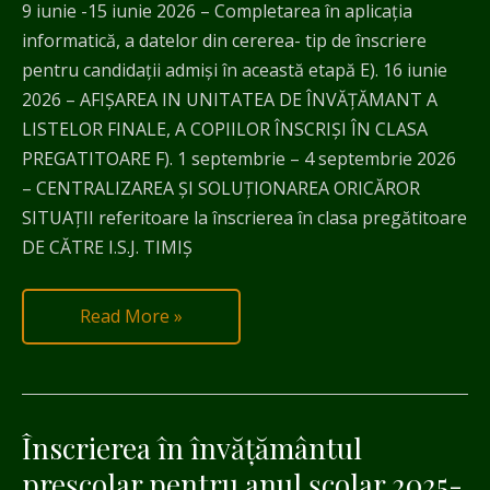
9 iunie -15 iunie 2026 – Completarea în aplicația
informatică, a datelor din cererea- tip de înscriere
pentru candidaţii admiși în această etapă E). 16 iunie
2026 – AFIŞAREA IN UNITATEA DE ÎNVĂŢĂMANT A
LISTELOR FINALE, A COPIILOR ÎNSCRIŞI ÎN CLASA
PREGATITOARE F). 1 septembrie – 4 septembrie 2026
– CENTRALIZAREA ȘI SOLUŢIONAREA ORICĂROR
SITUAȚII referitoare la înscrierea în clasa pregătitoare
DE CĂTRE I.S.J. TIMIŞ
Read More »
Înscrierea în învățământul
Înscrierea
în
preșcolar pentru anul școlar 2025-