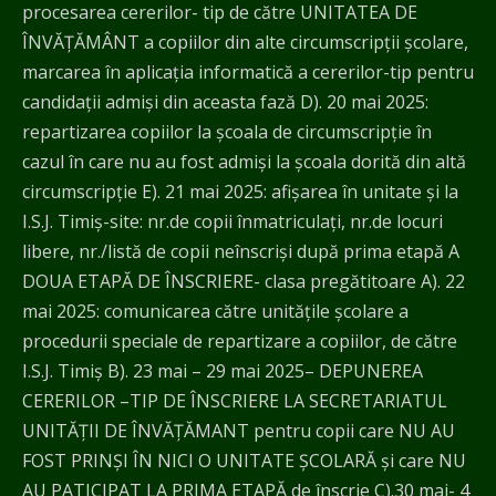
procesarea cererilor- tip de către UNITATEA DE
ÎNVĂȚĂMÂNT a copiilor din alte circumscripții școlare,
marcarea în aplicația informatică a cererilor-tip pentru
candidații admiși din aceasta fază D). 20 mai 2025:
repartizarea copiilor la școala de circumscripție în
cazul în care nu au fost admiși la școala dorită din altă
circumscripție E). 21 mai 2025: afișarea în unitate și la
I.S.J. Timiş-site: nr.de copii înmatriculați, nr.de locuri
libere, nr./listă de copii neînscriși după prima etapă A
DOUA ETAPĂ DE ÎNSCRIERE- clasa pregătitoare A). 22
mai 2025: comunicarea către unitățile școlare a
procedurii speciale de repartizare a copiilor, de către
I.S.J. Timiş B). 23 mai – 29 mai 2025– DEPUNEREA
CERERILOR –TIP DE ÎNSCRIERE LA SECRETARIATUL
UNITĂŢII DE ÎNVĂŢĂMANT pentru copii care NU AU
FOST PRINȘI ÎN NICI O UNITATE ȘCOLARĂ și care NU
AU PATICIPAT LA PRIMA ETAPĂ de înscrie C).30 mai- 4