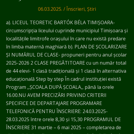
învățământul
06.03.2025.
/
Înscrieri
,
Știri
primar
2025-
a). LICEUL TEORETIC BARTÓK BÉLA TIMIŞOARA-
2026
circumscripţia liceului cuprinde municipiul Timişoara şi
localităţile limitrofe oraşului în care nu există predare
în limba maternă maghiară b). PLAN DE ŞCOLARIZARE
ŞI NUMĂRUL DE CLASE- propuneri pentru anul şcolar
2025-2026 2 CLASE PREGĂTITOARE cu un număr total
de 44 elevi- 1 clasă tradiţională și 1 clasă în alternativa
educațională Step by step În cadrul instituției există
Program ,,ȘCOALA DUPĂ ȘCOALA,, până la orele
16.00.NU AVEM PRECIZĂRI PRIVIND CRITERII
SPECIFICE DE DEPARTAJARE PROGRAMARE
TELEFONICĂ PENTRU ÎNSCRIERE: 24.03.2025-
28.03.2025 între orele 8,30 și 15,30 PROGRAMUL DE
ÎNSCRIERE 31 martie – 6 mai 2025 – completarea de