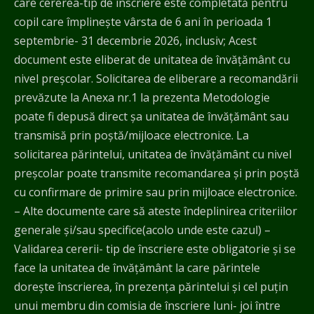
care cererea-tip de înscriere este completată pentru
copil care împlinește vârsta de 6 ani în perioada 1
septembrie- 31 decembrie 2026, inclusiv; Acest
document este eliberat de unitatea de învățământ cu
nivel preșcolar. Solicitarea de eliberare a recomandării
prevăzute la Anexa nr.1 la prezenta Metodologie
poate fi depusă direct șa unitatea de învățământ sau
transmisă prin poștă/mijloace electronice. La
solicitarea părintelui, unitatea de învățământ cu nivel
preșcolar poate transmite recomandarea și prin poștă
cu confirmare de primire sau prin mijloace electronice.
– Alte documente care să ateste îndeplinirea criteriilor
generale și/sau specifice(acolo unde este cazul) –
Validarea cererii- tip de înscriere este obligatorie și se
face la unitatea de învățământ la care părintele
dorește înscrierea, în prezența părintelui și cel puțin
unui membru din comisia de înscriere luni- joi între