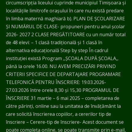
circumscripţia liceului cuprinde municipiul Timişoara şi
localităţile limitrofe oraşului în care nu există predare
în limba maternă maghiară b). PLAN DE ŞCOLARIZARE
ŞI NUMĂRUL DE CLASE- propuneri pentru anul şcolar
2026- 2027 2 CLASE PREGĂTITOARE cu un număr total
de 48 elevi: – 1 clasă tradiţională și 1 clasă în
alternativa educațională Step by step În cadrul
instituției există Program ,,ȘCOALA DUPĂ ȘCOALA,,
până la orele 16.00. NU AVEM PRECIZĂRI PRIVIND
CRITERII SPECIFICE DE DEPARTAJARE PROGRAMARE
TELEFONICĂ PENTRU ÎNSCRIERE: 19.03.2026-
27.03.2026 între orele 8,30 și 15,30 PROGRAMUL DE
ÎNSCRIERE 31 martie – 6 mai 2025 – completarea de
către părinți, online sau la unitatea de învățământ la
care solicită înscrierea copiilor, a cererilor tip de
înscriere – Cerere-tip de înscriere- Acest document se
poate completa online, se poate transmite prin e-mail,