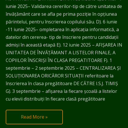
iunie 2025– Validarea cererilor-tip de către unitatea de
învăţământ care se afla pe prima poziţie în opțiunea
părintelui, pentru înscrierea copilului său. D). 6 iunie
-11 iunie 2025– ompletarea în aplicația informatică, a
datelor din cererea- tip de înscriere pentru candidaţii
admiși în această etapă E). 12 iunie 2025 – AFIŞAREA IN
UNITATEA DE ÎNVĂŢĂMANT A LISTELOR FINALE, A
COPIILOR ÎNSCRIŞI ÎN CLASA PREGATITOARE F). 1
septembrie – 2 septembrie 2025 – CENTRALIZAREA ȘI
SOLUŢIONAREA ORICĂROR SITUAȚII referitoare la
înscrierea în clasa pregătitoare DE CĂTRE I.S.J. TIMIŞ
G). 3 septembrie – afișarea la fiecare școală a listelor
cu elevii distribuiți în fiecare clasă pregătitoare
Read More »