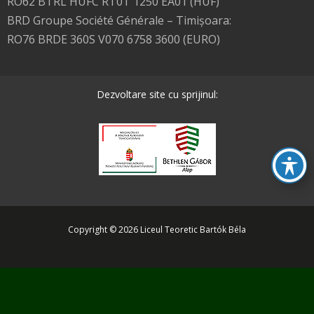
RO62 BTRL HUFC RT0T 1250 EA01 (HUF)
BRD Groupe Société Générale – Timişoara:
RO76 BRDE 360S V070 6758 3600 (EURO)
Dezvoltare site cu sprijinul:
Copyright © 2026 Liceul Teoretic Bartók Béla