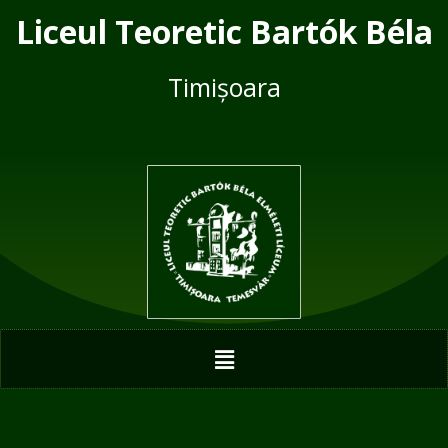
Skip
Liceul Teoretic Bartók Béla
to
content
Timișoara
Menu