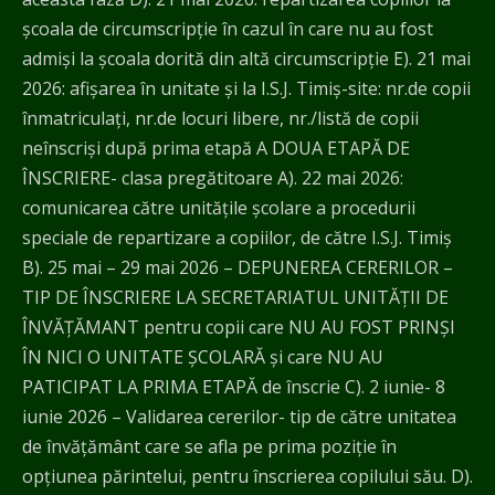
școala de circumscripție în cazul în care nu au fost
admiși la școala dorită din altă circumscripție E). 21 mai
2026: afișarea în unitate și la I.S.J. Timiş-site: nr.de copii
înmatriculați, nr.de locuri libere, nr./listă de copii
neînscriși după prima etapă A DOUA ETAPĂ DE
ÎNSCRIERE- clasa pregătitoare A). 22 mai 2026:
comunicarea către unitățile școlare a procedurii
speciale de repartizare a copiilor, de către I.S.J. Timiş
B). 25 mai – 29 mai 2026 – DEPUNEREA CERERILOR –
TIP DE ÎNSCRIERE LA SECRETARIATUL UNITĂŢII DE
ÎNVĂŢĂMANT pentru copii care NU AU FOST PRINȘI
ÎN NICI O UNITATE ȘCOLARĂ și care NU AU
PATICIPAT LA PRIMA ETAPĂ de înscrie C). 2 iunie- 8
iunie 2026 – Validarea cererilor- tip de către unitatea
de învăţământ care se afla pe prima poziţie în
opțiunea părintelui, pentru înscrierea copilului său. D).