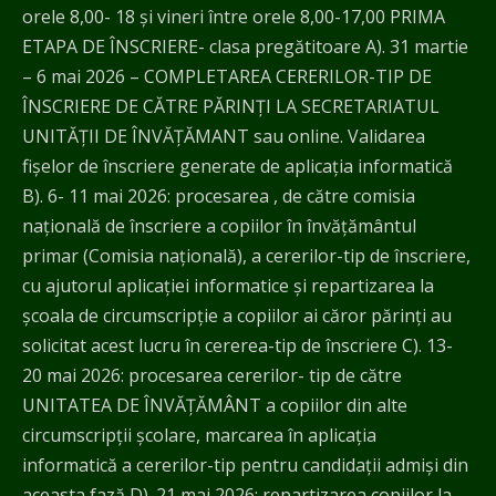
orele 8,00- 18 și vineri între orele 8,00-17,00 PRIMA
ETAPA DE ÎNSCRIERE- clasa pregătitoare A). 31 martie
– 6 mai 2026 – COMPLETAREA CERERILOR-TIP DE
ÎNSCRIERE DE CĂTRE PĂRINȚI LA SECRETARIATUL
UNITĂŢII DE ÎNVĂŢĂMANT sau online. Validarea
fișelor de înscriere generate de aplicația informatică
B). 6- 11 mai 2026: procesarea , de către comisia
națională de înscriere a copiilor în învățământul
primar (Comisia națională), a cererilor-tip de înscriere,
cu ajutorul aplicației informatice și repartizarea la
școala de circumscripție a copiilor ai căror părinți au
solicitat acest lucru în cererea-tip de înscriere C). 13-
20 mai 2026: procesarea cererilor- tip de către
UNITATEA DE ÎNVĂȚĂMÂNT a copiilor din alte
circumscripții școlare, marcarea în aplicația
informatică a cererilor-tip pentru candidații admiși din
aceasta fază D). 21 mai 2026: repartizarea copiilor la