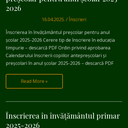
învățământul
2026
preșcolar
pentru
16.04.2025.
/
Înscrieri
anul
Înscrierea în învățământul preșcolar pentru anul
școlar
școlar 2025-2026 Cerere tip de înscriere în educația
2025-
timpurie – descarcă PDF Ordin privind aprobarea
2026
Calendarului înscrierii copiilor antepreșcolari și
preșcolari în anul școlar 2025-2026 – descarcă PDF
Read More »
Înscrierea în învățământul primar
Înscrierea
în
2025-2026