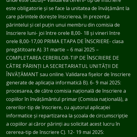
unde este cazul)– Validarea cererii- tip de înscriere
este obligatorie și se face la unitatea de învățământ la
care părintele dorește înscrierea, în prezența
părintelui și cel puțin unui membru din comisia de
înscriere luni- joi între orele 8,00- 18 și vineri între
orele 8,00-17,00 PRIMA ETAPA DE ÎNSCRIERE- clasa
pregătitoare A). 31 martie – 6 mai 2025 –
COMPLETAREA CERERILOR-TIP DE ÎNSCRIERE DE
CĂTRE PĂRINȚI LA SECRETARIATUL UNITĂŢII DE
ÎNVĂŢĂMANT sau online. Validarea fișelor de înscriere
generate de aplicația informatică B). 6- 9 mai 2025:
procesarea, de către comisia națională de înscriere a
copiilor în învățământul primar (Comisia națională), a
cererilor-tip de înscriere, cu ajutorul aplicației
informatice și repartizarea la școala de circumscripție
a copiilor ai căror părinți au solicitat acest lucru în
cererea-tip de înscriere C). 12- 19 mai 2025: