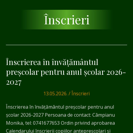
Înscrieri
Înscrierea în învățământul
Înscrierea
în
preșcolar pentru anul școlar 2026-
învățământul
2027
preșcolar
pentru
13.05.2026.
/
Înscrieri
anul
Înscrierea în învățământul preșcolar pentru anul
școlar
școlar 2026-2027 Persoana de contact: Câmpianu
2026-
Monika, tel: 0741677653 Ordin privind aprobarea
2027
Calendarului înscrierii copiilor antepreșcolari și