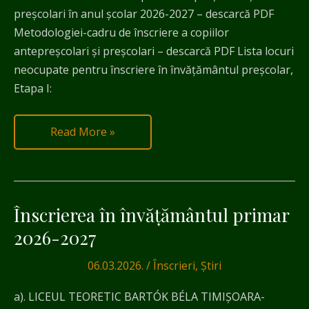
preșcolari în anul școlar 2026-2027 – descarcă PDF
Metodologiei-cadru de înscriere a copiilor
antepreşcolari şi preşcolari – descarcă PDF Lista locuri
neocupate pentru înscriere în învățământul preșcolar,
Etapa I:
Read More »
Înscrierea în învățământul primar
Înscrierea
în
2026-2027
învățământul
06.03.2026.
/
Înscrieri
,
Știri
primar
2026-
a). LICEUL TEORETIC BARTÓK BÉLA TIMIŞOARA-
2027