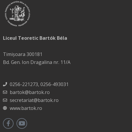
Liceul Teoretic Bartók Béla
Timișoara 300181
Bd. Gen. Ion Dragalina nr. 11/A
0256-221273, 0256-493031
bartok@bartok.ro
secretariat@bartok.ro
www.bartok.ro