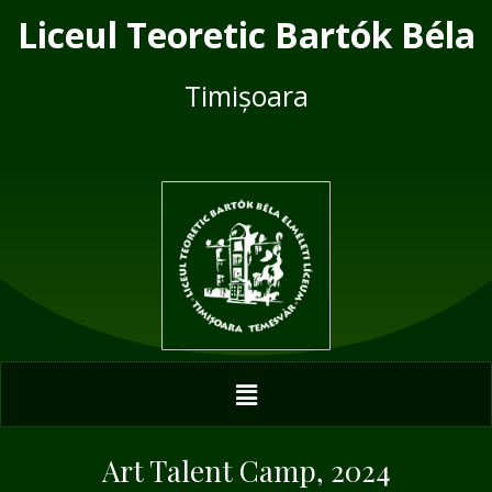
Skip
Post
Liceul Teoretic Bartók Béla
to
navigation
content
Timișoara
Menu
Art Talent Camp, 2024