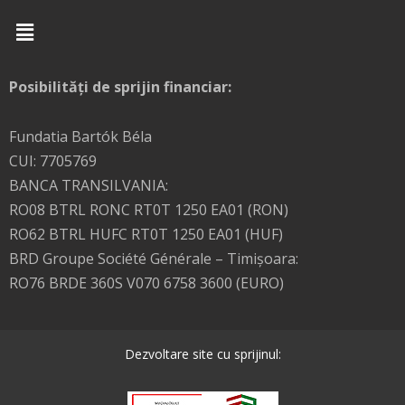
Menu
Posibilități de sprijin financiar:
Fundatia Bartók Béla
CUI: 7705769
BANCA TRANSILVANIA:
RO08 BTRL RONC RT0T 1250 EA01 (RON)
RO62 BTRL HUFC RT0T 1250 EA01 (HUF)
BRD Groupe Société Générale – Timişoara:
RO76 BRDE 360S V070 6758 3600 (EURO)
Dezvoltare site cu sprijinul: