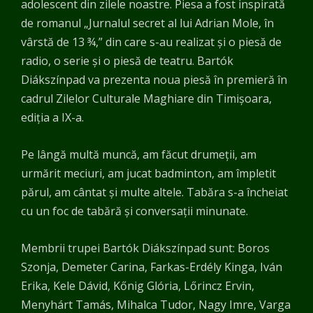
adolescent din zilele noastre. Piesa a fost inspirată
de romanul „Jurnalul secret al lui Adrian Mole, în
vârstă de 13 ¾,” din care s-au realizat și o piesă de
radio, o serie și o piesă de teatru. Bartók
Diákszínpad va prezenta noua piesă în premieră în
cadrul Zilelor Culturale Maghiare din Timișoara,
ediția a IX-a.
Pe lângă multă muncă, am făcut drumeții, am
urmărit meciuri, am jucat badminton, am împletit
părul, am cântat și multe altele. Tabăra s-a încheiat
cu un foc de tabără și conversații minunate.
Membrii trupei Bartók Diákszínpad sunt: Boros
Szonja, Demeter Carina, Farkas-Erdély Kinga, Iván
Erika, Kele Dávid, Kőnig Glória, Lőrincz Ervin,
Menyhárt Tamás, Mihalca Tudor, Nagy Imre, Varga