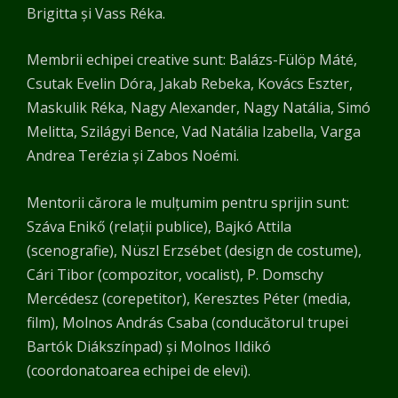
Brigitta și Vass Réka.
Membrii echipei creative sunt: Balázs-Fülöp Máté,
Csutak Evelin Dóra, Jakab Rebeka, Kovács Eszter,
Maskulik Réka, Nagy Alexander, Nagy Natália, Simó
Melitta, Szilágyi Bence, Vad Natália Izabella, Varga
Andrea Terézia și Zabos Noémi.
Mentorii cărora le mulțumim pentru sprijin sunt:
Száva Enikő (relații publice), Bajkó Attila
(scenografie), Nüszl Erzsébet (design de costume),
Cári Tibor (compozitor, vocalist), P. Domschy
Mercédesz (corepetitor), Keresztes Péter (media,
film), Molnos András Csaba (conducătorul trupei
Bartók Diákszínpad) și Molnos Ildikó
(coordonatoarea echipei de elevi).