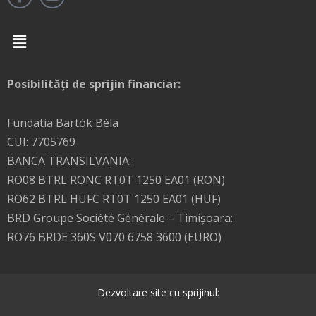
Menu
Posibilități de sprijin financiar:
Fundatia Bartók Béla
CUI: 7705769
BANCA TRANSILVANIA:
RO08 BTRL RONC RT0T 1250 EA01 (RON)
RO62 BTRL HUFC RT0T 1250 EA01 (HUF)
BRD Groupe Société Générale – Timişoara:
RO76 BRDE 360S V070 6758 3600 (EURO)
Dezvoltare site cu sprijinul: