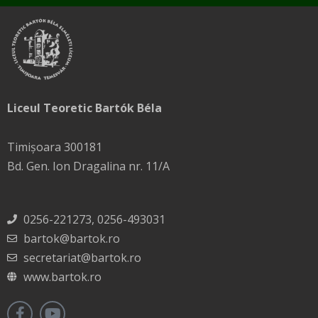
Liceul Teoretic Bartók Béla
Timișoara 300181
Bd. Gen. Ion Dragalina nr. 11/A
0256-221273, 0256-493031
bartok@bartok.ro
secretariat@bartok.ro
www.bartok.ro