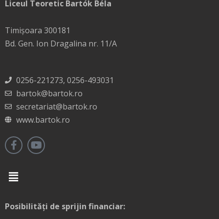
Liceul Teoretic Bartók Béla
Timișoara 300181
Bd. Gen. Ion Dragalina nr. 11/A
0256-221273, 0256-493031
bartok@bartok.ro
secretariat@bartok.ro
www.bartok.ro
Menu
Posibilități de sprijin financiar: