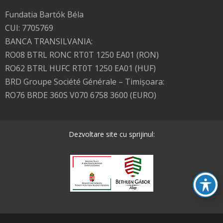
Fundatia Bartók Béla
CUI: 7705769
BANCA TRANSILVANIA:
RO08 BTRL RONC RT0T 1250 EA01 (RON)
RO62 BTRL HUFC RT0T 1250 EA01 (HUF)
BRD Groupe Société Générale – Timişoara:
RO76 BRDE 360S V070 6758 3600 (EURO)
Dezvoltare site cu sprijinul: