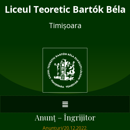
Skip
Post
Liceul Teoretic Bartók Béla
to
navigation
content
Timișoara
Menu
Anunț – Îngrijitor
Anunțuri
/
20.12.2022.