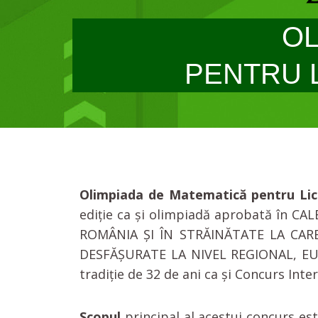
OL
PENTRU 
Olimpiada de Matematică pentru Lic
ediție ca și olimpiadă aprobată î
ROMÂNIA ȘI ÎN STRĂINĂTATE LA CARE P
DESFĂȘURATE LA NIVEL REGIONAL, EUR
tradiție de 32 de ani ca și Concurs In
Scopul
principal al acestui concurs es