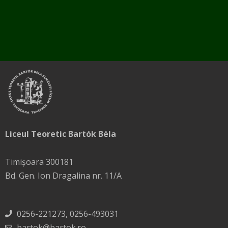
Liceul Teoretic Bartók Béla
Timișoara 300181
Bd. Gen. Ion Dragalina nr. 11/A
0256-221273, 0256-493031
bartok@bartok.ro