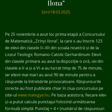
Ilona”
Știri
/
18.03.2025.
Pe 25 noiembrie a avut loc prima etapă a Concursului
de Matematică „Zrínyi Ilona”, la care s-au înscris 123
de elevi din clasele II–XII din școala noastră și de la
Liceul Teologic Romano-Catolic Gerhardinum. Elevii
din clasele primare au avut la dispoziție o oră, cei din
clasele a V-a și a VI-a au lucrat timp de 75 de minute,
iar elevii mai mari au avut 90 de minute pentru a
răspunde la întrebările provocatoare. Răspunsurile
corecte au fost publicate chiar în ziua concursului pe
site-ul
www.mategye.hu
. Pe baza acestora, fiecare elev
și-a putut calcula punctajul folosind următoarea
formulă simplă: Punctaj = 4 × (numărul de răspunsuri