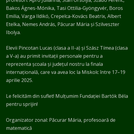
Bakos Ágnes-Mónika, Tasi Ottilia-Gyöngyvér, Boros
Emilia, Varga Ildikó, Crepelca-Kovács Beatrix, Albert
Etelka, Nemes András, Păcurar Mária și Szilveszter
Ibolya.
Elevii Pincotan Lucas (clasa a II-a) și Szász Tímea (clasa
a V-a) au primit invitații personale pentru a
reprezenta școala și județul nostru la finala
internațională, care va avea loc la Miskolc între 17–19
aprilie 2025.
Le felicităm din suflet! Mulțumim Fundației Bartók Béla
pentru sprijin!
Organizator zonal: Păcurar Mária, profesoară de
matematică