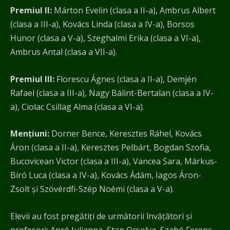
Premiul II:
Márton Evelin (clasa a II-a), Ambrus Albert
(clasa a III-a), Kovács Linda (clasa a IV-a), Borsos
Hunor (clasa a V-a), Szeghalmi Erika (clasa a VI-a),
Ambrus Antal (clasa a VII-a).
Premiul III:
Florescu Ágnes (clasa a II-a), Demjén
Rafael (clasa a III-a), Nagy Bálint-Bertalan (clasa a IV-
a), Ciolac Csillag Alma (clasa a VI-a).
Mențiuni:
Dorner Bence, Keresztes Ráhel, Kovács
Áron (clasa a II-a), Keresztes Pelbárt, Bogdan Szofia,
Bucovicean Victor (clasa a III-a), Vancea Sara, Márkus-
Biró Luca (clasa a IV-a), Kovács Ádám, Iagos Áron-
Zsolt și Szövérdfi-Szép Noémi (clasa a V-a).
Elevii au fost pregătiți de următorii învățători și
profesori: Apró Julianna, Stan Orsolya, Szabó Ferenc,