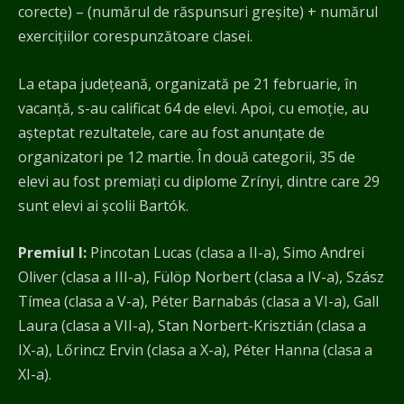
corecte) – (numărul de răspunsuri greșite) + numărul
exercițiilor corespunzătoare clasei.
La etapa județeană, organizată pe 21 februarie, în
vacanță, s-au calificat 64 de elevi. Apoi, cu emoție, au
așteptat rezultatele, care au fost anunțate de
organizatori pe 12 martie. În două categorii, 35 de
elevi au fost premiați cu diplome Zrínyi, dintre care 29
sunt elevi ai școlii Bartók.
Premiul I:
Pincotan Lucas (clasa a II-a), Simo Andrei
Oliver (clasa a III-a), Fülöp Norbert (clasa a IV-a), Szász
Tímea (clasa a V-a), Péter Barnabás (clasa a VI-a), Gall
Laura (clasa a VII-a), Stan Norbert-Krisztián (clasa a
IX-a), Lőrincz Ervin (clasa a X-a), Péter Hanna (clasa a
XI-a).