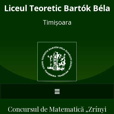
Skip
Post
Liceul Teoretic Bartók Béla
to
navigation
content
Timișoara
Menu
Concursul de Matematică „Zrínyi