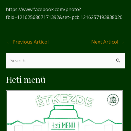
https://www.facebook.com/photo?
fbid=1216256807171392&set=pcb.1216257193838020
←
Previous Articol
Next Articol
→
S
e
Heti menü
a
r
c
h
f
o