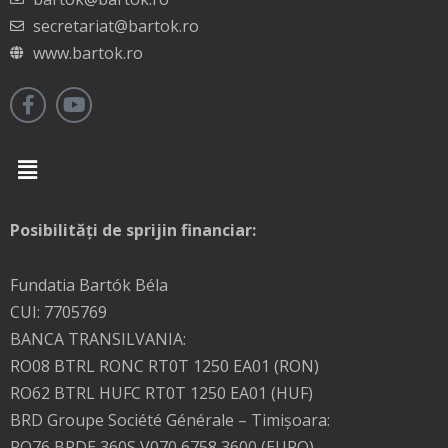
secretariat@bartok.ro
www.bartok.ro
Menu
Posibilități de sprijin financiar:
Fundatia Bartók Béla
CUI: 7705769
BANCA TRANSILVANIA:
RO08 BTRL RONC RT0T 1250 EA01 (RON)
RO62 BTRL HUFC RT0T 1250 EA01 (HUF)
BRD Groupe Société Générale – Timişoara:
RO76 BRDE 360S V070 6758 3600 (EURO)