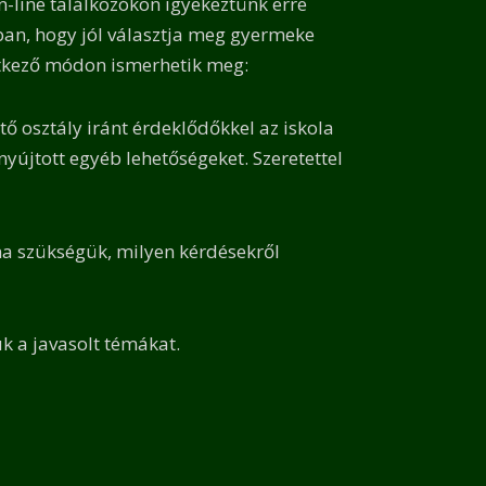
n-line találkozókon igyekeztünk erre
bban, hogy jól választja meg gyermeke
vetkező módon ismerhetik meg:
tő osztály iránt érdeklődőkkel
az iskola
nyújtott egyéb lehetőségeket. Szeretettel
na szükségük, milyen kérdésekről
k a javasolt témákat.