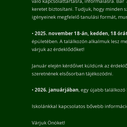
való kapcsolattartásra, informálásra. Bár
keretet biztosítani. Tudjuk, hogy minden 
igényeinek megfelelő tanulási formát, munk
•
2025.
november 18-án, kedden, 18 órá
épületében. A találkozón alkalmuk lesz megi
várjuk az érdeklődőket!
Január elején kérdőívet küldünk az érdekl
szeretnének elsősorban tájékozódni.
•
2026. januárjában
, egy újabb találkozó
Iskolánkkal kapcsolatos bővebb informáci
Várjuk Önöket!