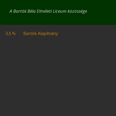
A Bartók Béla Elméleti Líceum közössége
3,5 %
Bartók Alapítvány