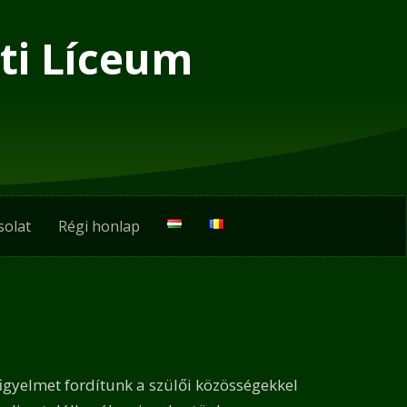
ti Líceum
solat
Régi honlap
igyelmet fordítunk a szülői közösségekkel