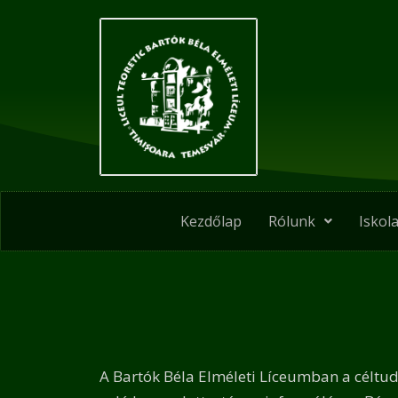
Skip
to
content
Kezdőlap
Rólunk
Iskola
A Bartók Béla Elméleti Líceumban a céltud