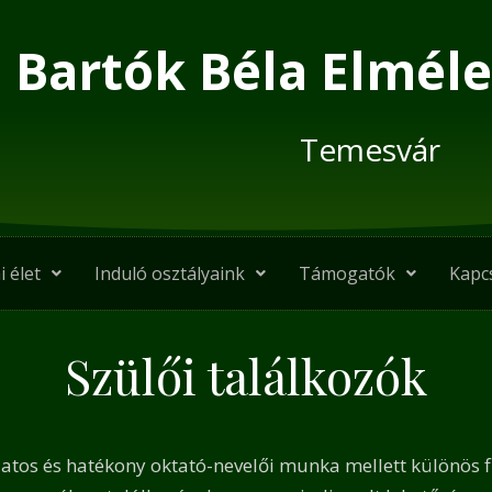
Bartók Béla Elméle
Temesvár
i élet
Induló osztályaink
Támogatók
Kapc
Szülői találkozók
atos és hatékony oktató-nevelői munka mellett különös f