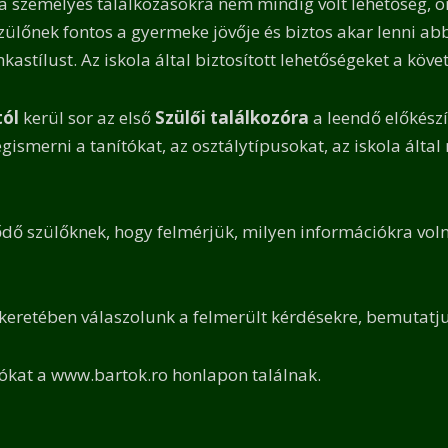
 a személyes találkozásokra nem mindig volt lehetőség, o
szülőnek fontos a gyermeke jövője és biztos akar lenni a
astílust. Az iskola által biztosított lehetőségeket a kö
tól
kerül sor az első
Szülői találkozóra
a leendő előkészí
smerni a tanítókat, az osztálytípusokat, az iskola által 
ődő szülőknek, hogy felmérjük, milyen információkra vol
 keretében válaszolunk a felmerült kérdésekre, bemutatju
ókat a www.bartok.ro honlapon találnak.