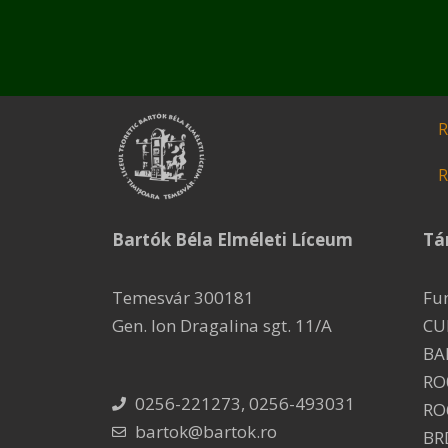
R
R
Bartók Béla Elméleti Líceum
Tá
Temesvár 300181
Fu
Gen. Ion Dragalina sgt. 11/A
CU
BA
RO
0256-221273, 0256-493031
RO
bartok@bartok.ro
BR