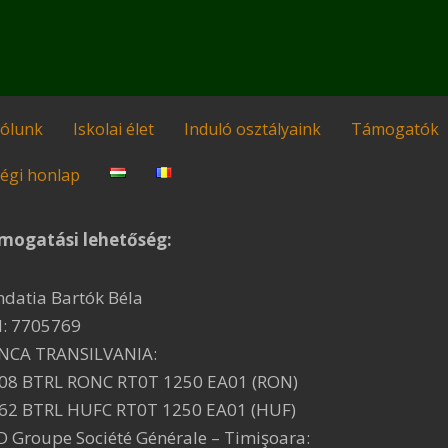
ólunk
Iskolai élet
Induló osztályaink
Támogatók
égi honlap
mogatási lehetőség:
ndatia Bartók Béla
I: 7705769
NCA TRANSILVANIA:
08 BTRL RONC RT0T 1250 EA01 (RON)
62 BTRL HUFC RT0T 1250 EA01 (HUF)
D Groupe Société Générale – Timişoara: