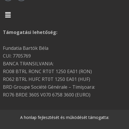
Menu
Támogatási lehetőség:
Fundatia Bartók Béla
CUI: 7705769
BANCA TRANSILVANIA:
RO08 BTRL RONC RT0T 1250 EA01 (RON)
RO62 BTRL HUFC RT0T 1250 EA01 (HUF)
BRD Groupe Société Générale – Timişoara:
RO76 BRDE 360S V070 6758 3600 (EURO)
A honlap fejlesztését és működését támogatta: