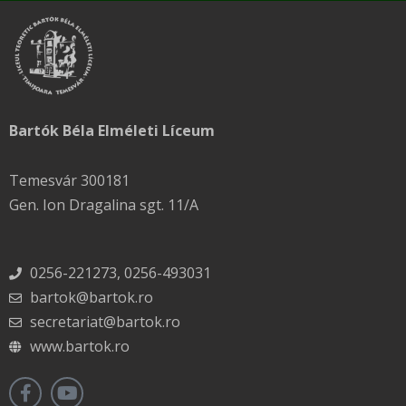
Bartók Béla Elméleti Líceum
Temesvár 300181
Gen. Ion Dragalina sgt. 11/A
0256-221273, 0256-493031
bartok@bartok.ro
secretariat@bartok.ro
www.bartok.ro