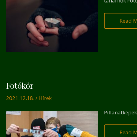
tanárnők Fot
Read M
Fotókör
Fotókö
2021.12.18.
/
Hírek
Pillanatképek
Read M