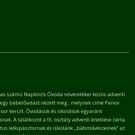
 8-as számú Napközis Óvoda növendékei közös adventi
ly egy bábelőadást nézett meg , melynek címe Panov
sor került. Óvodások és iskolások egyaránt
. A találkozót a III. osztály adventi éneklése zárta.
us lelkipásztornak és iskolánk ,,bábművészeinek” az