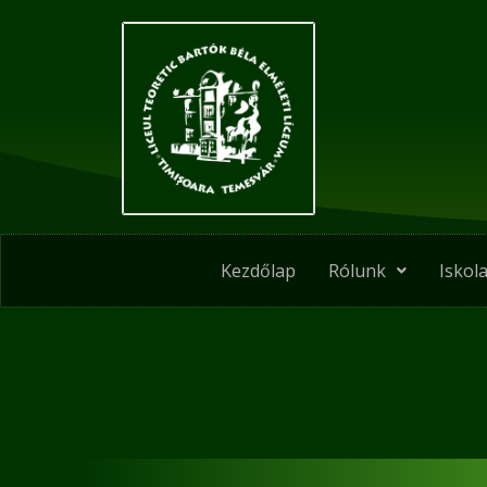
Skip
Post
to
pagination
content
Kezdőlap
Rólunk
Iskola