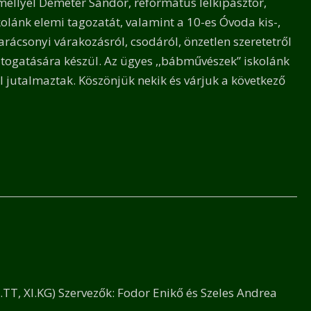
mellyel Demeter Sándor, református lelkipásztor,
lánk elemi tagozatát, valamint a 10-es Óvoda kis-,
ácsonyi várakozásról, csodáról, önzetlen szeretetről
átogatására készül. Az ügyes ,,bábművészek” iskolánk
sal jutalmaztak. Köszönjük nekik és várjuk a következő
.TT, XI.KG) Szervezők: Fodor Enikő és Szeles Andrea