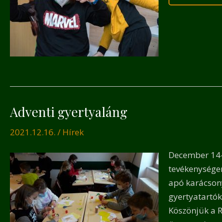
Adventi gyertyaláng
Advent
gyerty
2021.12.16.
/
Hírek
December 14-é
tevékenységen
apó karácsony
gyertyatartók
Köszönjük a R