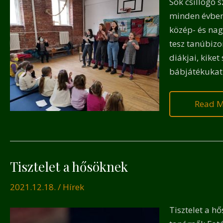
Sok csillogó 
várja
minden évben,
közép- és nag
tesz tanúbizo
diákjai, kike
bábjátékuka
Read M
Tisztelet a hősöknek
Tisztel
a
2021.12.18.
/
Hírek
hősökn
Tisztelet a h