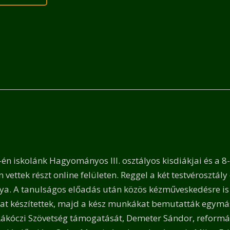
i
aláng
n iskolánk Hagyományos III. osztályos kisdiákjai és a
 vettek részt online felületen. Reggel a két testvérosztá
a. A tanulságos előadás után közös kézműveskedésre is 
at készítettek, majd a kész munkákat bemutatták egymásnak
ákóczi Szövetség támogatását, Demeter Sándor, reformát