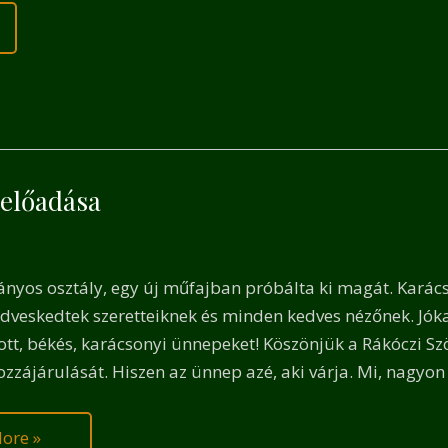
 előadása
mányos
nyos osztály, egy új műfajban próbálta ki magát. Karácso
onyi
dveskedtek szeretteiknek és minden kedves nézőnek. Jóka
sa
ott, békés, karácsonyi ünnepeket! Köszönjük a Rákóczi 
zzájárulását. Hiszen az ünnep azé, aki várja. Mi, nagyo
ore »