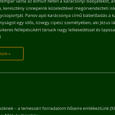
szempár várta az elmúlt héten a karácsonyi bábjátékot, a
 keresztény ünnepeink közeledtével megörvendezteti isko
ycsoportját. Panov apó karácsonya című bábelőadás a kar
nyságot egy idős, özvegy cipész személyében, aki Jézus l
t sikeres fellépésükért társaik nagy lelkesedéssel és taps
t!
ore »
et
ek
ősöknek – a temesvári forradalom hőseire emlékeztünk (XI