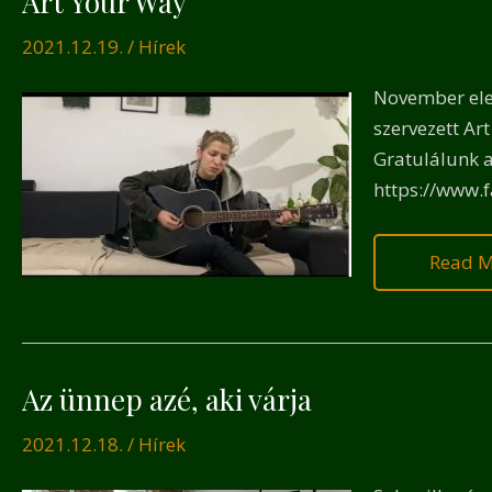
Art Your Way
Your
2021.12.19.
/
Hírek
Way
November elej
szervezett Ar
Gratulálunk a
https://www.
Read M
Az ünnep azé, aki várja
Az
ünnep
2021.12.18.
/
Hírek
azé,
aki