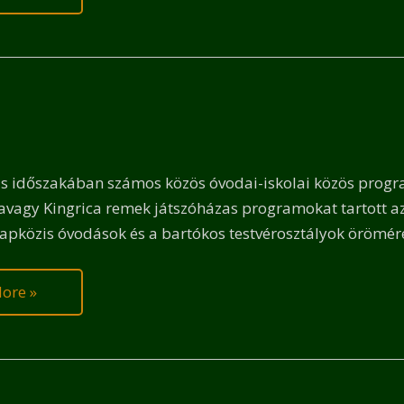
házas
amok
ával
s időszakában számos közös óvodai-iskolai közös progra
avagy Kingrica remek játszóházas programokat tartott az
pközis óvodások és a bartókos testvérosztályok örömére
ore »