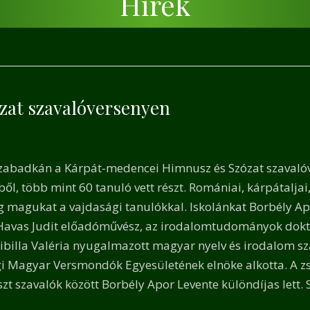
Hírek
ózat szavalóversenyen
Szabadkán a Kárpát-medencei Himnusz és Szózat szavalóv
ől, több mint 60 tanuló vett részt. Romániai, kárpátaljai
 magukat a vajdasági tanulókkal. Iskolánkat Borbély Apo
n
r. Havas Judit előadóművész, az irodalomtudományok dokt
billa Valéria nyugalmazott magyar nyelv és irodalom sz
 Magyar Versmondók Egyesületének elnöke alkotta. A zsű
 szavalók között Borbély Apor Levente különdíjas lett. Sz