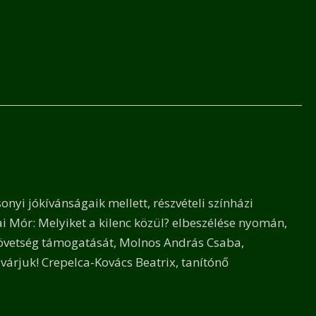
nyi jókívánságaik mellett, részvételi színházi
i Mór: Melyiket a kilenc közül? elbeszélése nyomán,
Szövetség támogatását, Molnos András Csaba,
n várjuk! Crepelca-Kovács Beatrix, tanítónő