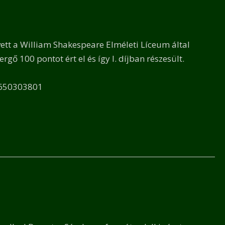
vett a William Shakespeare Elméleti Líceum által
ő 100 pontot ért el és így I. díjban részesült.
9650303801