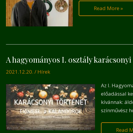
Read More »
A hagyományos I. osztály karácsonyi
A
hagyo
2021.12.20.
/
Hírek
I.
osztály
Az I. Hagyomá
karács
előadással ke
előadá
kívánnak: áld
színművész ho
Read M