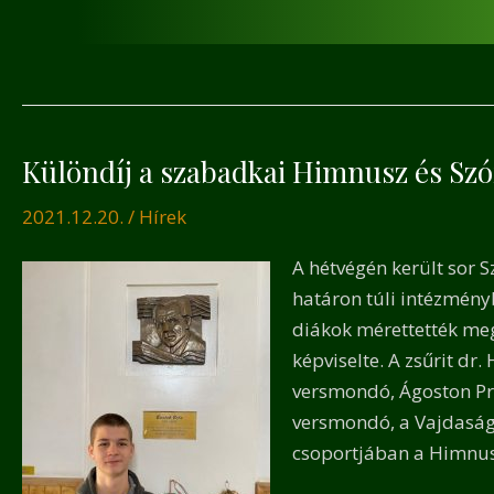
Különdíj a szabadkai Himnusz és Sz
Különdíj
a
2021.12.20.
/
Hírek
szabadkai
Himnusz
A hétvégén került sor 
és
határon túli intézményb
Szózat
diákok mérettették meg
szavalóversenye
képviselte. A zsűrit d
versmondó, Ágoston Pri
versmondó, a Vajdasági
csoportjában a Himnuszt