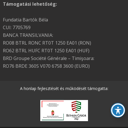
Támogatási lehetőség:
Fundatia Bartók Béla
CUI: 7705769
BANCA TRANSILVANIA:
RO08 BTRL RONC RT0T 1250 EA01 (RON)
RO62 BTRL HUFC RT0T 1250 EA01 (HUF)
BRD Groupe Société Générale – Timişoara:
RO76 BRDE 360S V070 6758 3600 (EURO)
A honlap fejlesztését és működését támogatta: