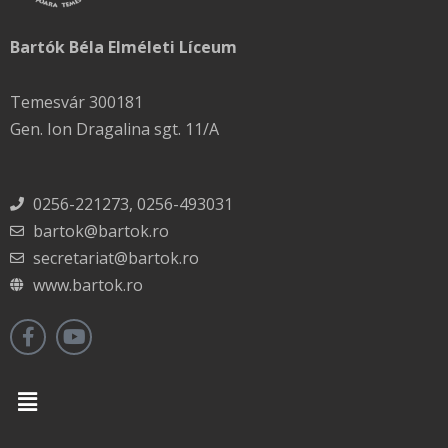
Bartók Béla Elméleti Líceum
Temesvár 300181
Gen. Ion Dragalina sgt. 11/A
0256-221273, 0256-493031
bartok@bartok.ro
secretariat@bartok.ro
www.bartok.ro
Menu