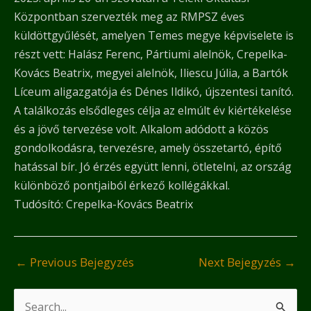
Központban szervezték meg az RMPSZ éves
küldöttgyűlését, amelyen Temes megye képviselete is
részt vett: Halász Ferenc, Pártiumi alelnök, Crepelka-
Kovács Beatrix, megyei alelnök, Iliescu Júlia, a Bartók
Líceum aligazgatója és Dénes Ildikó, újszentesi tanító.
A találkozás elsődleges célja az elmúlt év kiértékelése
és a jövő tervezése volt. Alkalom adódott a közös
gondolkodásra, tervezésre, amely összetartó, építő
hatással bír. Jó érzés együtt lenni, ötletelni, az ország
különböző pontjaiból érkező kollégákkal.
Tudósító: Crepelka-Kovács Beatrix
←
Previous Bejegyzés
Next Bejegyzés
→
S