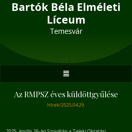
Bartók Béla Elméleti
Skip
Post
to
navigation
Líceum
content
Temesvár
Menu
Az RMPSZ éves küldöttgyűlése
Hírek
/
2025.04.29.
2025. április 26-án Szovátán a Teleki Oktatási